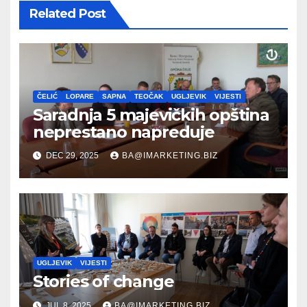
Related Post
ČELIĆ
LOPARE
SAPNA
TEOČAK
UGLJEVIK
VIJESTI
Saradnja 5 majevičkih opština
neprestano napreduje
DEC 29, 2025
BA@IMARKETING.BIZ
UGLJEVIK
VIJESTI
Stories of change
JUL 8, 2025
BA@IMARKETING.BIZ