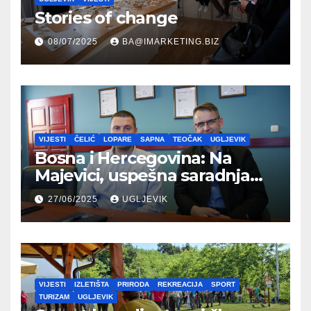
Stories of change
08/07/2025
BA@IMARKETING.BIZ
VIJESTI
ČELIĆ
LOPARE
SAPNA
TEOČAK
UGLJEVIK
Bosna i Hercegovina: Na
Majevici, uspešna saradnja
između opština dva entiteta
27/06/2025
UGLJEVIK
VIJESTI
IZLETIŠTA
PRIRODA
REKREACIJA
SPORT
TURIZAM
UGLJEVIK