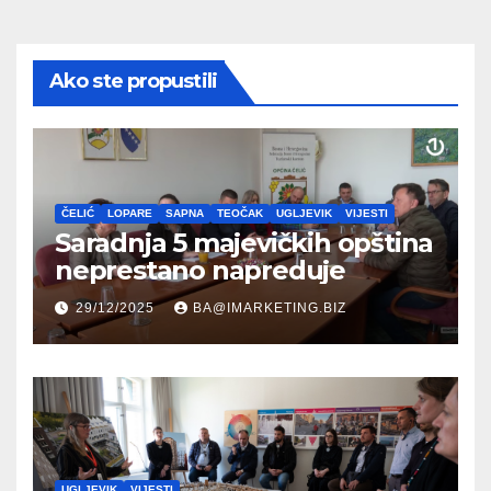
Ako ste propustili
ČELIĆ
LOPARE
SAPNA
TEOČAK
UGLJEVIK
VIJESTI
Saradnja 5 majevičkih opština
neprestano napreduje
29/12/2025
BA@IMARKETING.BIZ
UGLJEVIK
VIJESTI