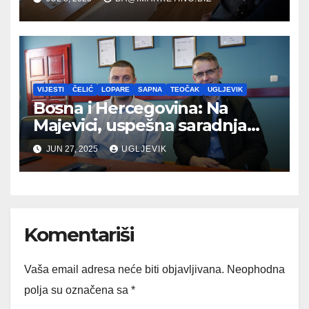
VIJESTI
ČELIĆ
LOPARE
SAPNA
TEOČAK
UGLJEVIK
Bosna i Hercegovina: Na
Majevici, uspešna saradnja
između opština dva entiteta
JUN 27, 2025
UGLJEVIK
Komentariši
Vaša email adresa neće biti objavljivana.
Neophodna
polja su označena sa
*