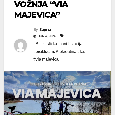
VOŽNJA “VIA
MAJEVICA”
By
Sapna
JUN 4, 2024
#Biciklistička manifestacija
,
#biciklizam
,
#rekreatina trka
,
#via majevica