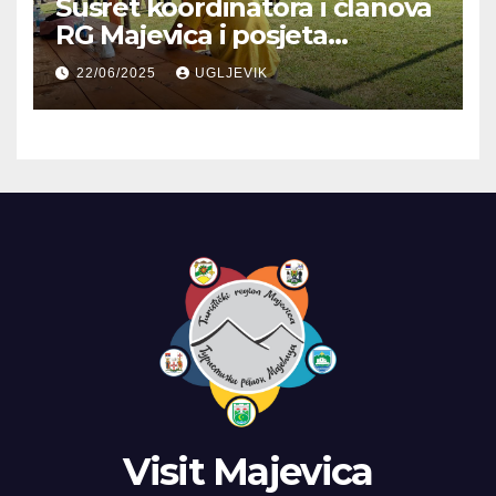
Susret koordinatora i članova
RG Majevica i posjeta
Planinarskom domu
22/06/2025
UGLJEVIK
Visit Majevica