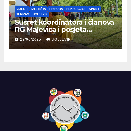
VIJESTI
IZLETIŠTA
PRIRODA
REKREACIJA
SPORT
TURIZAM
UGLJEVIK
Susret koordinatora i članova
RG Majevica i posjeta
Planinarskom domu
22/06/2025
UGLJEVIK