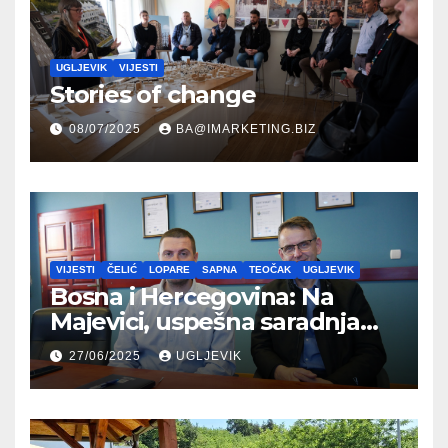
UGLJEVIK
VIJESTI
Stories of change
08/07/2025
BA@IMARKETING.BIZ
VIJESTI
ČELIĆ
LOPARE
SAPNA
TEOČAK
UGLJEVIK
Bosna i Hercegovina: Na
Majevici, uspešna saradnja
između opština dva entiteta
27/06/2025
UGLJEVIK