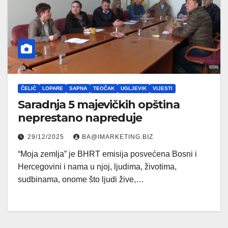
ČELIĆ
LOPARE
SAPNA
TEOČAK
UGLJEVIK
VIJESTI
Saradnja 5 majevičkih opština
neprestano napreduje
29/12/2025
BA@IMARKETING.BIZ
“Moja zemlja” je BHRT emisija posvećena Bosni i
Hercegovini i nama u njoj, ljudima, životima,
sudbinama, onome što ljudi žive,…