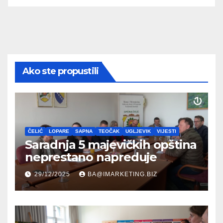
Ako ste propustili
ČELIĆ
LOPARE
SAPNA
TEOČAK
UGLJEVIK
VIJESTI
Saradnja 5 majevičkih opština
neprestano napreduje
29/12/2025
BA@IMARKETING.BIZ