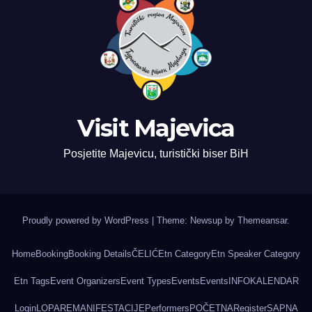
Visit Majevica
Posjetite Majevicu, turistički biser BiH
Proudly powered by WordPress
|
Theme: Newsup by
Themeansar
.
Home
Booking
Booking Details
ČELIĆ
Etn Category
Etn Speaker Category
Etn Tags
Event Organizers
Event Types
Events
Events
INFO
KALENDAR
Login
LOPARE
MANIFESTACIJE
Performers
POČETNA
Register
SAPNA