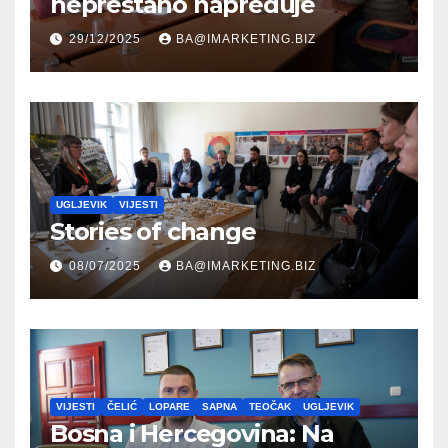
neprestano napreduje
29/12/2025
BA@IMARKETING.BIZ
UGLJEVIK
VIJESTI
Stories of change
08/07/2025
BA@IMARKETING.BIZ
VIJESTI
ČELIĆ
LOPARE
SAPNA
TEOČAK
UGLJEVIK
Bosna i Hercegovina: Na