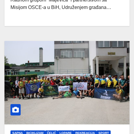
Misijom OSCE-a u BiH, Udruženjem građana…
SAPNA
BICIKLIZAM
ČELIĆ
LOPARE
REKREACIJA
SPORT