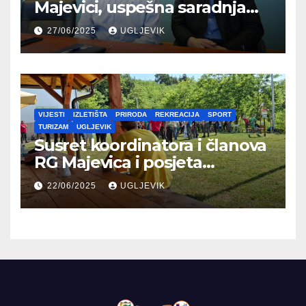
Majevici, uspešna saradnja
između opština dva entiteta
27/06/2025
UGLJEVIK
VIJESTI
IZLETIŠTA
PRIRODA
REKREACIJA
SPORT
TURIZAM
UGLJEVIK
Susret koordinatora i članova
RG Majevica i posjeta
Planinarskom domu
22/06/2025
UGLJEVIK