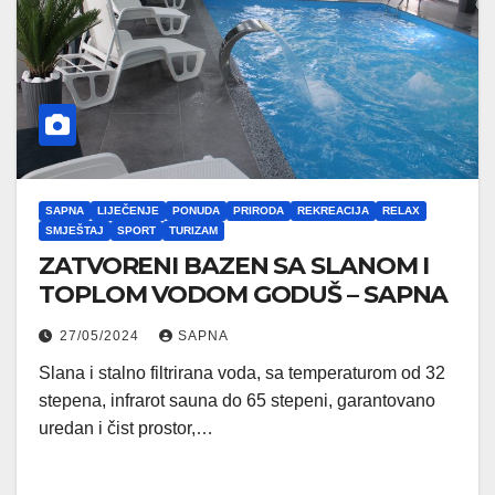
SAPNA
LIJEČENJE
PONUDA
PRIRODA
REKREACIJA
RELAX
SMJEŠTAJ
SPORT
TURIZAM
ZATVORENI BAZEN SA SLANOM I
TOPLOM VODOM GODUŠ – SAPNA
27/05/2024
SAPNA
Slana i stalno filtrirana voda, sa temperaturom od 32
stepena, infrarot sauna do 65 stepeni, garantovano
uredan i čist prostor,…