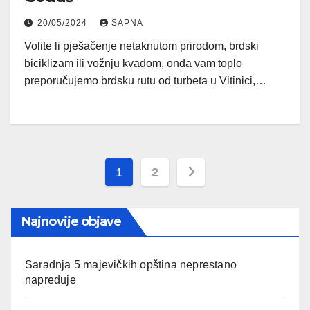
20/05/2024
SAPNA
Volite li pješačenje netaknutom prirodom, brdski
biciklizam ili vožnju kvadom, onda vam toplo
preporučujemo brdsku rutu od turbeta u Vitinici,…
Posts
1
2
pagination
Najnovije objave
Saradnja 5 majevičkih opština neprestano
napreduje