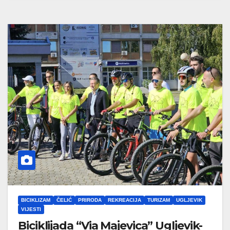
BICIKLIZAM
ČELIĆ
PRIRODA
REKREACIJA
TURIZAM
UGLJEVIK
VIJESTI
Biciklijada “Via Majevica” Ugljevik-