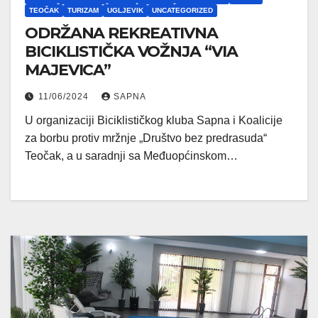
TEOČAK
TURIZAM
UGLJEVIK
UNCATEGORIZED
ODRŽANA REKREATIVNA
BICIKLISTIČKA VOŽNJA “VIA
MAJEVICA”
11/06/2024
SAPNA
U organizaciji Biciklističkog kluba Sapna i Koalicije
za borbu protiv mržnje „Društvo bez predrasuda“
Teočak, a u saradnji sa Međuopćinskom…