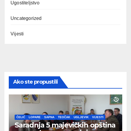
Ugostiteljstvo
Uncategorized
Vijesti
Ako ste propustili
ČELIĆ
LOPARE
SAPNA
TEOČAK
UGLJEVIK
VIJESTI
Saradnja 5 majevičkih opština