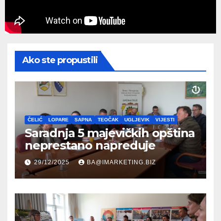
Ako ste propustili
ČELIĆ
LOPARE
SAPNA
TEOČAK
UGLJEVIK
VIJESTI
Saradnja 5 majevičkih opština
neprestano napreduje
29/12/2025
BA@IMARKETING.BIZ