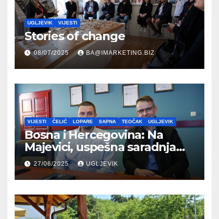
UGLJEVIK
VIJESTI
Stories of change
08/07/2025
BA@IMARKETING.BIZ
VIJESTI
ČELIĆ
LOPARE
SAPNA
TEOČAK
UGLJEVIK
Bosna i Hercegovina: Na
Majevici, uspešna saradnja
između opština dva entiteta
27/06/2025
UGLJEVIK