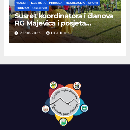
VIJESTI
IZLETIŠTA
PRIRODA
REKREACIJA
SPORT
TURIZAM
UGLJEVIK
Susret koordinatora i članova
RG Majevica i posjeta
Planinarskom domu
22/06/2025
UGLJEVIK