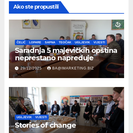
Ako ste propustili
ČELIĆ
LOPARE
SAPNA
TEOČAK
UGLJEVIK
VIJESTI
Saradnja 5 majevičkih opština
neprestano napreduje
29/12/2025
BA@IMARKETING.BIZ
UGLJEVIK
VIJESTI
Stories of change