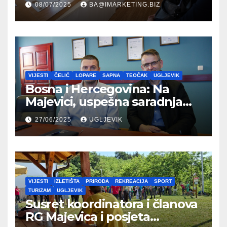
08/07/2025
BA@IMARKETING.BIZ
VIJESTI
ČELIĆ
LOPARE
SAPNA
TEOČAK
UGLJEVIK
Bosna i Hercegovina: Na
Majevici, uspešna saradnja
između opština dva entiteta
27/06/2025
UGLJEVIK
VIJESTI
IZLETIŠTA
PRIRODA
REKREACIJA
SPORT
TURIZAM
UGLJEVIK
Susret koordinatora i članova
RG Majevica i posjeta