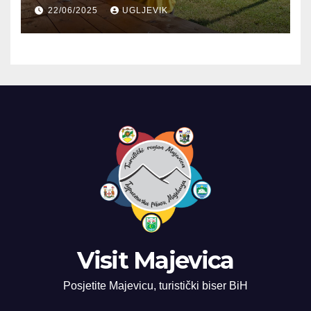
Planinarskom domu
22/06/2025
UGLJEVIK
Visit Majevica
Posjetite Majevicu, turistički biser BiH