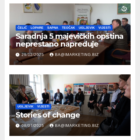
ČELIĆ
LOPARE
SAPNA
TEOČAK
UGLJEVIK
VIJESTI
Saradnja 5 majevičkih opština
neprestano napreduje
29/12/2025
BA@IMARKETING.BIZ
UGLJEVIK
VIJESTI
Stories of change
08/07/2025
BA@IMARKETING.BIZ