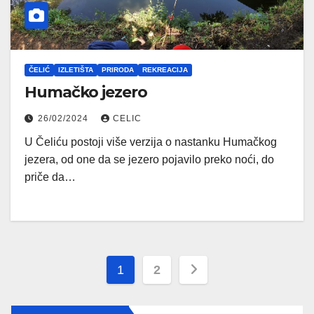
ČELIĆ
IZLETIŠTA
PRIRODA
REKREACIJA
Humačko jezero
26/02/2024
CELIC
U Čeliću postoji više verzija o nastanku Humačkog
jezera, od one da se jezero pojavilo preko noći, do
priče da…
Posts
1
2
pagination