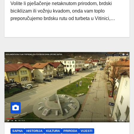
Volite li pješačenje netaknutom prirodom, brdski
biciklizam ili vožnju kvadom, onda vam toplo
preporučujemo brdsku rutu od turbeta u Vitinici,…
SAPNA
HISTORIJA
KULTURA
PRIRODA
VIJESTI