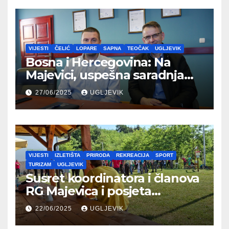
VIJESTI
ČELIĆ
LOPARE
SAPNA
TEOČAK
UGLJEVIK
Bosna i Hercegovina: Na
Majevici, uspešna saradnja
između opština dva entiteta
27/06/2025
UGLJEVIK
VIJESTI
IZLETIŠTA
PRIRODA
REKREACIJA
SPORT
TURIZAM
UGLJEVIK
Susret koordinatora i članova
RG Majevica i posjeta
Planinarskom domu
22/06/2025
UGLJEVIK