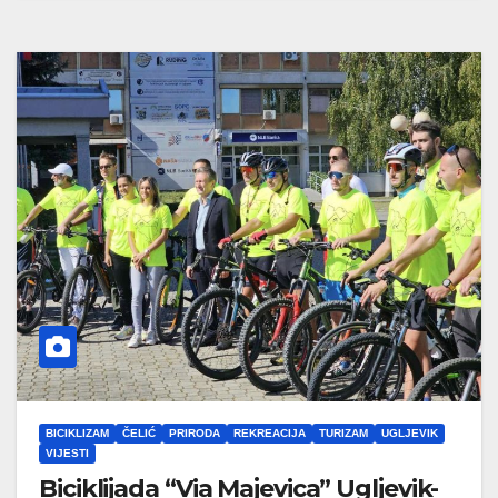
BICIKLIZAM
ČELIĆ
PRIRODA
REKREACIJA
TURIZAM
UGLJEVIK
VIJESTI
Biciklijada “Via Majevica” Ugljevik-