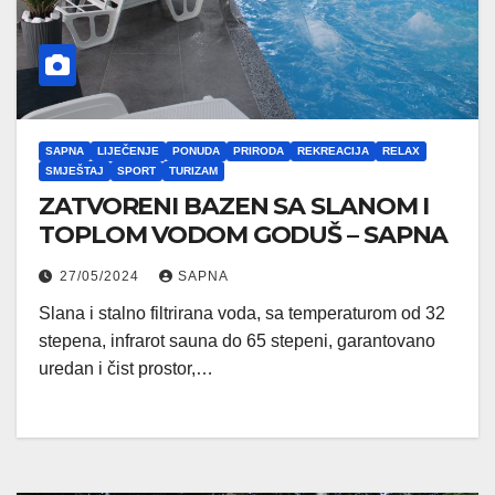
SAPNA
LIJEČENJE
PONUDA
PRIRODA
REKREACIJA
RELAX
SMJEŠTAJ
SPORT
TURIZAM
ZATVORENI BAZEN SA SLANOM I
TOPLOM VODOM GODUŠ – SAPNA
27/05/2024
SAPNA
Slana i stalno filtrirana voda, sa temperaturom od 32
stepena, infrarot sauna do 65 stepeni, garantovano
uredan i čist prostor,…