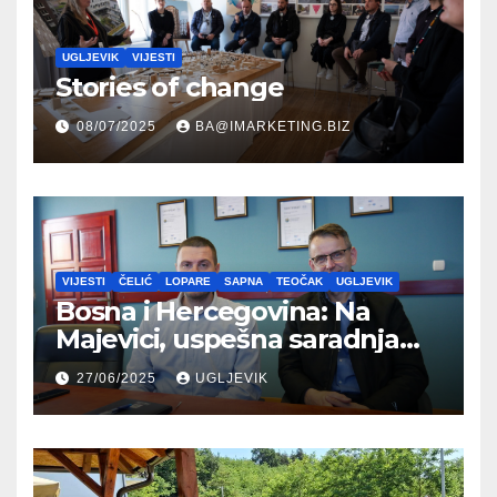
UGLJEVIK
VIJESTI
Stories of change
08/07/2025
BA@IMARKETING.BIZ
VIJESTI
ČELIĆ
LOPARE
SAPNA
TEOČAK
UGLJEVIK
Bosna i Hercegovina: Na
Majevici, uspešna saradnja
između opština dva entiteta
27/06/2025
UGLJEVIK