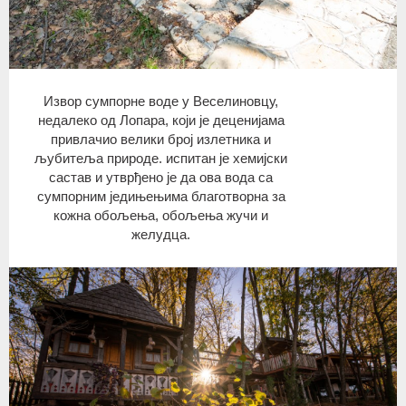
Извор сумпорне воде у Веселиновцу,
недалеко од Лопара, који је деценијама
привлачио велики број излетника и
љубитеља природе. испитан је хемијски
састав и утврђено је да ова вода са
сумпорним једињењима благотворна за
кожна обољења, обољења жучи и
желудца.