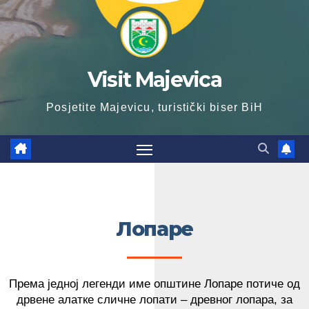
Visit Majevica
Posjetite Majevicu, turistički biser BiH
Лопаре
Према једној легенди име општине Лопаре потиче од
дрвене алатке сличне лопати – древног лопара, за