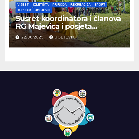
VIJESTI
IZLETIŠTA
PRIRODA
REKREACIJA
SPORT
TURIZAM
UGLJEVIK
Susret koordinatora i članova
RG Majevica i posjeta
Planinarskom domu
22/06/2025
UGLJEVIK