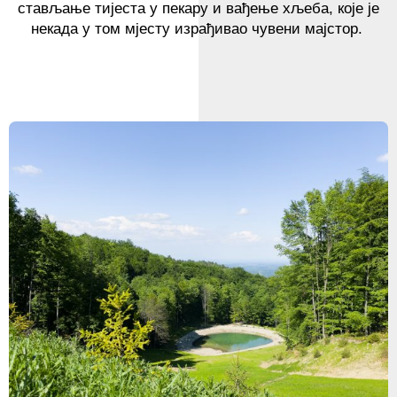
стављање тијеста у пекару и вађење хљеба, које је
некада у том мјесту израђивао чувени мајстор.