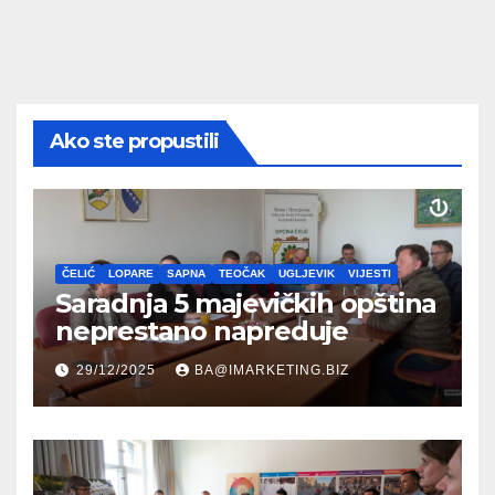
Ako ste propustili
ČELIĆ
LOPARE
SAPNA
TEOČAK
UGLJEVIK
VIJESTI
Saradnja 5 majevičkih opština
neprestano napreduje
29/12/2025
BA@IMARKETING.BIZ