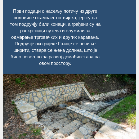
Први подаци о насељу потичу из друге
половине осамнаестог вијека, јер су на
том подручју били конаци, а грађени су на
раскрсници путева и служили за
одмарање трговачких и других каравана.
Подручје око ријеке Гњице се почиње
ширити, ствара се њена долина, што је
било повољно за развој домаћинстава на
овом простору.