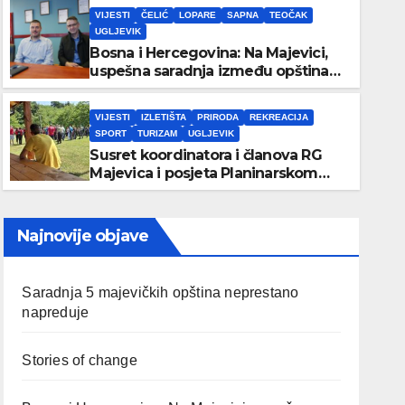
VIJESTI
ČELIĆ
LOPARE
SAPNA
TEOČAK
UGLJEVIK
VIJESTI
IZLETIŠTA
PRIRODA
REKREACIJA
SPORT
TURIZAM
UGLJEVIK
Bosna i Hercegovina: Na Majevici,
Susret koordinatora i članov
uspešna saradnja između opština
dva entiteta
posjeta Planinarskom domu
VIJESTI
IZLETIŠTA
PRIRODA
REKREACIJA
SPORT
TURIZAM
UGLJEVIK
22/06/2025
UGLJEVIK
Susret koordinatora i članova RG
Majevica i posjeta Planinarskom
domu
Najnovije objave
Saradnja 5 majevičkih opština neprestano
napreduje
Stories of change