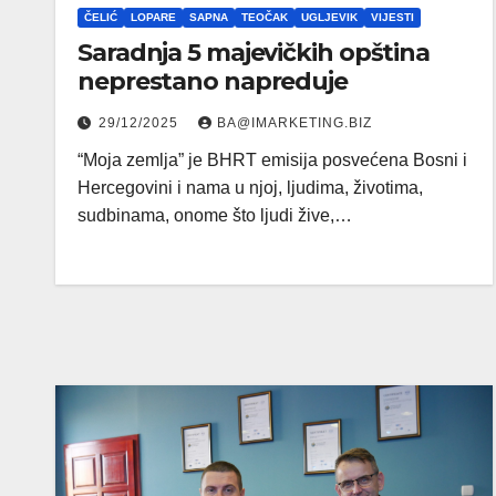
ČELIĆ
LOPARE
SAPNA
TEOČAK
UGLJEVIK
VIJESTI
Saradnja 5 majevičkih opština
neprestano napreduje
29/12/2025
BA@IMARKETING.BIZ
“Moja zemlja” je BHRT emisija posvećena Bosni i
Hercegovini i nama u njoj, ljudima, životima,
sudbinama, onome što ljudi žive,…