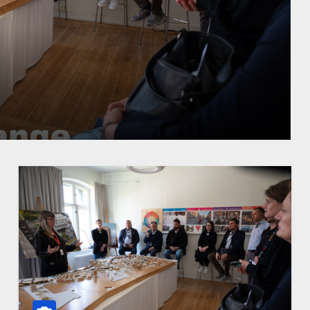
a Majevici, uspešna
a dva entiteta