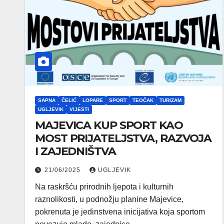
SAPNA
ČELIĆ
LOPARE
SPORT
TEOČAK
TURIZAM
UGLJEVIK
VIJESTI
MAJEVICA KUP SPORT KAO
MOST PRIJATELJSTVA, RAZVOJA
I ZAJEDNIŠTVA
21/06/2025
UGLJEVIK
Na raskršću prirodnih ljepota i kulturnih
raznolikosti, u podnožju planine Majevice,
pokrenuta je jedinstvena inicijativa koja sportom