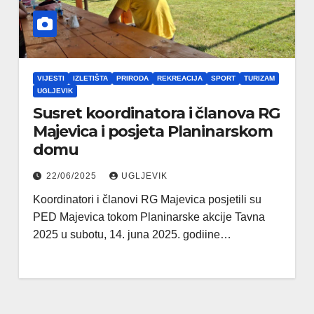
VIJESTI
IZLETIŠTA
PRIRODA
REKREACIJA
SPORT
TURIZAM
UGLJEVIK
Susret koordinatora i članova RG
Majevica i posjeta Planinarskom
domu
22/06/2025
UGLJEVIK
Koordinatori i članovi RG Majevica posjetili su
PED Majevica tokom Planinarske akcije Tavna
2025 u subotu, 14. juna 2025. godiine…