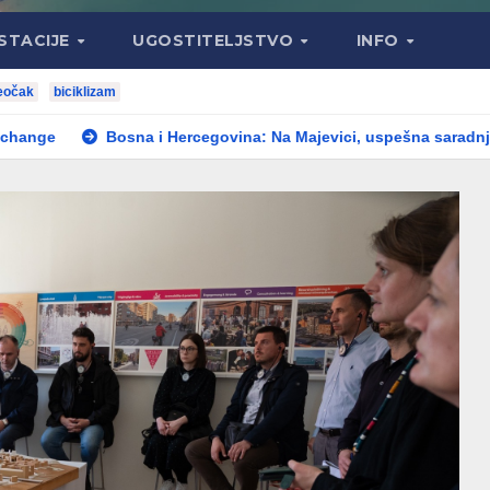
STACIJE
UGOSTITELJSTVO
INFO
eočak
biciklizam
sna i Hercegovina: Na Majevici, uspešna saradnja između opština