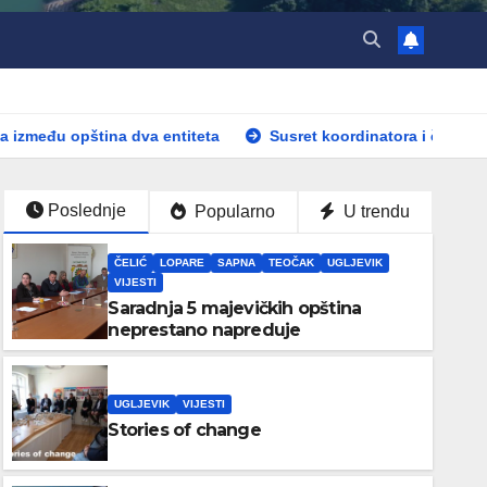
 dva entiteta
Susret koordinatora i članova RG Majevica i
Poslednje
Popularno
U trendu
ČELIĆ
LOPARE
SAPNA
TEOČAK
UGLJEVIK
VIJESTI
Saradnja 5 majevičkih opština
neprestano napreduje
UGLJEVIK
VIJESTI
Stories of change