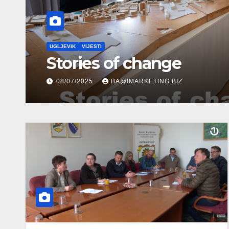
VIJESTI
ČELIĆ
LOPARE
SAPNA
TEOČAK
UGLJEVIK
Bosna i Hercegovina: N
saradnja između opštin
27/06/2025
UGLJEVIK