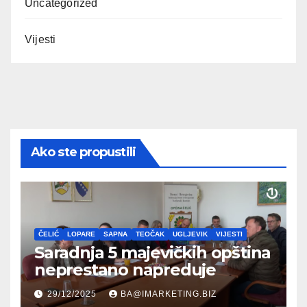
Uncategorized
Vijesti
Ako ste propustili
ČELIĆ
LOPARE
SAPNA
TEOČAK
UGLJEVIK
VIJESTI
Saradnja 5 majevičkih opština
neprestano napreduje
29/12/2025
BA@IMARKETING.BIZ