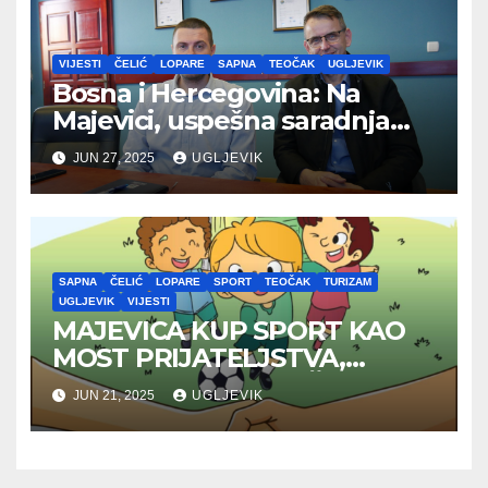
VIJESTI
ČELIĆ
LOPARE
SAPNA
TEOČAK
UGLJEVIK
Bosna i Hercegovina: Na
Majevici, uspešna saradnja
između opština dva entiteta
JUN 27, 2025
UGLJEVIK
SAPNA
ČELIĆ
LOPARE
SPORT
TEOČAK
TURIZAM
UGLJEVIK
VIJESTI
MAJEVICA KUP SPORT KAO
MOST PRIJATELJSTVA,
RAZVOJA I ZAJEDNIŠTVA
JUN 21, 2025
UGLJEVIK