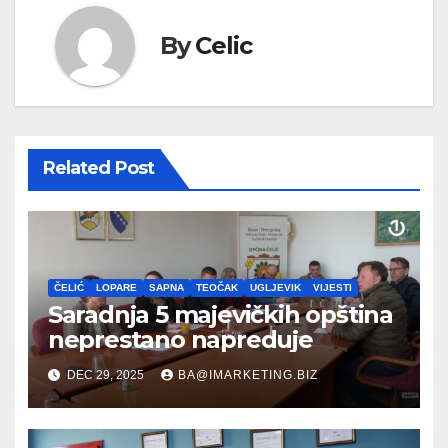
By
Celic
Related Post
ČELIĆ
LOPARE
SAPNA
TEOČAK
UGLJEVIK
VIJESTI
Saradnja 5 majevičkih opština
neprestano napreduje
DEC 29, 2025
BA@IMARKETING.BIZ