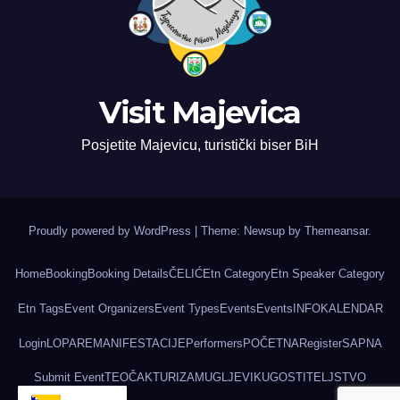
Visit Majevica
Posjetite Majevicu, turistički biser BiH
Proudly powered by WordPress
|
Theme: Newsup by
Themeansar
.
Home
Booking
Booking Details
ČELIĆ
Etn Category
Etn Speaker Category
Etn Tags
Event Organizers
Event Types
Events
Events
INFO
KALENDAR
Login
LOPARE
MANIFESTACIJE
Performers
POČETNA
Register
SAPNA
Submit Event
TEOČAK
TURIZAM
UGLJEVIK
UGOSTITELJSTVO