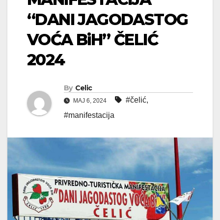
“DANI JAGODASTOG
VOĆA BiH” ČELIĆ
2024
By
Celic
#čelić
,
MAJ 6, 2024
#manifestacija