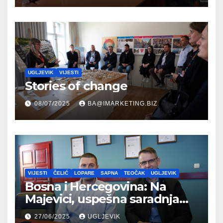
UGLJEVIK
VIJESTI
Stories of change
08/07/2025
BA@IMARKETING.BIZ
VIJESTI
ČELIĆ
LOPARE
SAPNA
TEOČAK
UGLJEVIK
Bosna i Hercegovina: Na
Majevici, uspešna saradnja
između opština dva entiteta
27/06/2025
UGLJEVIK