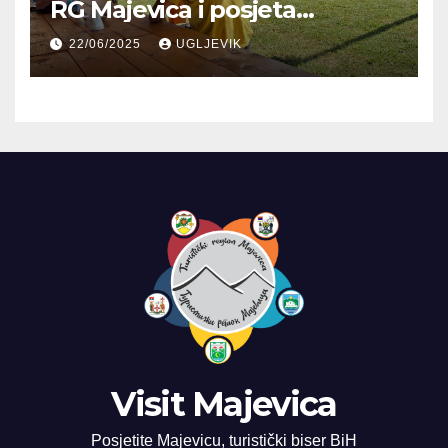
RG Majevica i posjeta
Planinarskom domu
22/06/2025
UGLJEVIK
Visit Majevica
Posjetite Majevicu, turistički biser BiH