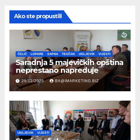
Ako ste propustili
ČELIĆ
LOPARE
SAPNA
TEOČAK
UGLJEVIK
VIJESTI
Saradnja 5 majevičkih opština
neprestano napreduje
29/12/2025
BA@IMARKETING.BIZ
UGLJEVIK
VIJESTI