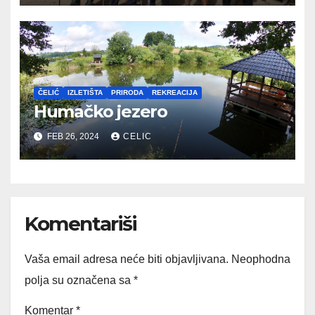
ČELIĆ
IZLETIŠTA
PRIRODA
REKREACIJA
Humačko jezero
FEB 26, 2024
CELIC
Komentariši
Vaša email adresa neće biti objavljivana.
Neophodna
polja su označena sa
*
Komentar
*