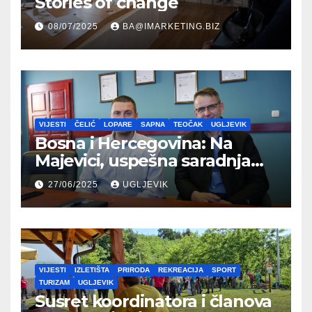
Stories of change
08/07/2025
BA@IMARKETING.BIZ
VIJESTI
ČELIĆ
LOPARE
SAPNA
TEOČAK
UGLJEVIK
Bosna i Hercegovina: Na
Majevici, uspešna saradnja
između opština dva entiteta
27/06/2025
UGLJEVIK
VIJESTI
IZLETIŠTA
PRIRODA
REKREACIJA
SPORT
TURIZAM
UGLJEVIK
Susret koordinatora i članova