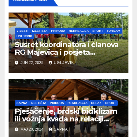
VIJESTI
IZLETIŠTA
PRIRODA
REKREACIJA
SPORT
TURIZAM
UGLJEVIK
Susret koordinatora i članova
RG Majevica i posjeta
Planinarskom domu
JUN 22, 2025
UGLJEVIK
SAPNA
IZLETIŠTA
PRIRODA
REKREACIJA
RELAX
SPORT
Pješačenje, brdski biciklizam
ili vožnja kvada na relaciji
Vitinica – Goduš
MAJ 20, 2024
SAPNA