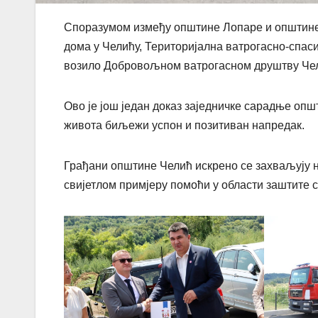
Споразумом између општине Лопаре и општине 
дома у Челићу, Територијална ватрогасно-спас
возило Добровољном ватрогасном друштву Че
Ово је још један доказ заједничке сарадње опш
живота биљежи успон и позитиван напредак.
Грађани општине Челић искрено се захваљују 
свијетлом примјеру помоћи у области заштите 