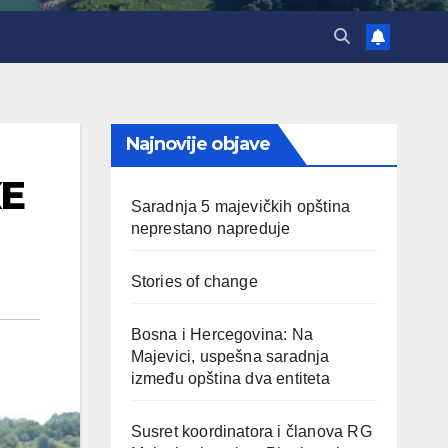
Najnovije objave
Е
Saradnja 5 majevičkih opština
neprestano napreduje
Stories of change
Bosna i Hercegovina: Na
Majevici, uspešna saradnja
između opština dva entiteta
Susret koordinatora i članova RG