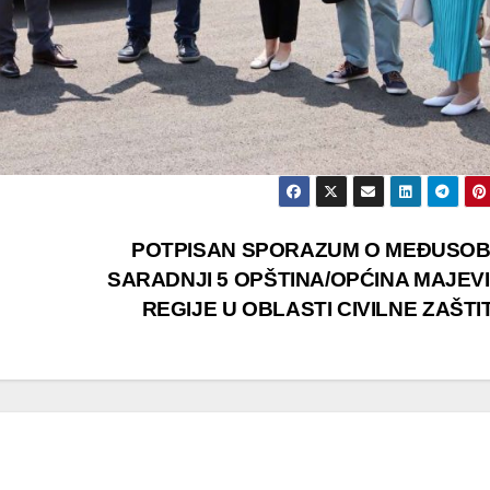
POTPISAN SPORAZUM O MEĐUSO
SARADNJI 5 OPŠTINA/OPĆINA MAJEV
REGIJE U OBLASTI CIVILNE ZAŠTI