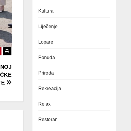
Kultura
Liječenje
Lopare
Ponuda
BNOJ
Priroda
IČKE
TE
Rekreacija
Relax
Restoran