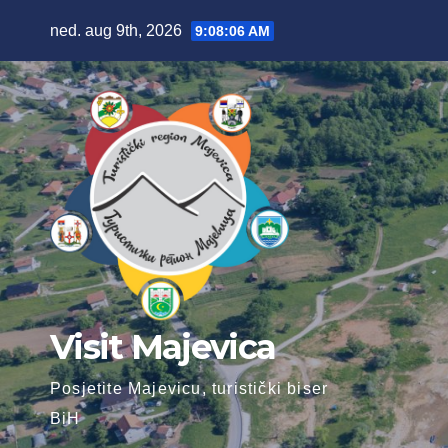
Skip
ned. aug 9th, 2026
9:08:08 AM
to
content
Visit Majevica
Posjetite Majevicu, turistički biser
BiH