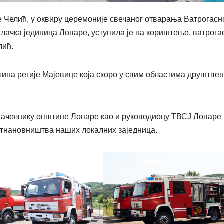
Челић, у оквиру церемоније свечаног отварања Ватрогасн
илачка јединица Лопаре, уступила је на кориштење, ватрога
лић.
тина регије Мајевице која скоро у свим областима друштвен
начелнику општине Лопаре као и руководиоцу ТВСЈ Лопаре
стнановништва наших локалних заједница.