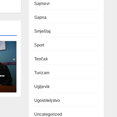
Sajmovi
Sapna
Smještaj
Sport
Teočak
Turizam
a
Ugljevik
teta
Ugostiteljstvo
Uncategorized