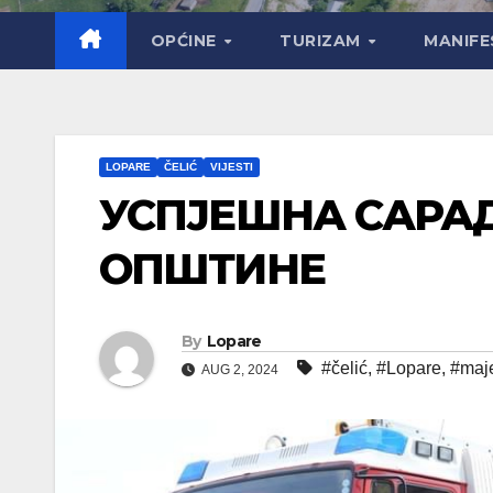
OPĆINE
TURIZAM
MANIFE
LOPARE
ČELIĆ
VIJESTI
УСПЈЕШНА САРА
ОПШТИНЕ
By
Lopare
#čelić
,
#Lopare
,
#maj
AUG 2, 2024