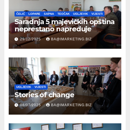
ČELIĆ
LOPARE
SAPNA
TEOČAK
UGLJEVIK
VIJESTI
Saradnja 5 majevičkih opština
neprestano napreduje
29/12/2025
BA@IMARKETING.BIZ
UGLJEVIK
VIJESTI
Stories of change
08/07/2025
BA@IMARKETING.BIZ