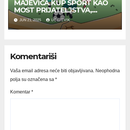
MAJEVICA KUP SPORT KAO
MOST PRIJATELJSTVA,
RAZVOJA I ZAJEDNIŠTVA
JUN 21, 2025
UGLJEVIK
Komentariši
Vaša email adresa neće biti objavljivana.
Neophodna
polja su označena sa
*
Komentar
*