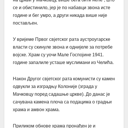
се и обистинило, јер је по набавци звона исте
године и бег умро, а други никада више није
постављен.
У вријеме Првог свјетског рата аустроугарске
власти су скинуле звона и однијеле за потребе
војске. Храм су уочи Мале Госпојине 1941.
године запалиле усташе муслимани из Челића.
Након Другог свјетског рата комунисти су камен
одвукли за изградњу Колоније (зграда у
Мачковцу поред садашње цркве). До данас је
сачувана камена плоча са подацима о градњи
храма и амвон храма.
Приликом обнове храма пронађен је и