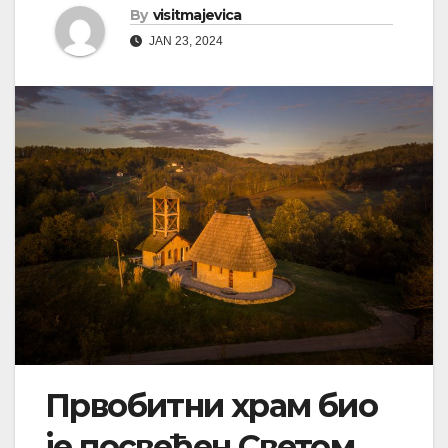
By
visitmajevica
JAN 23, 2024
Првобитни храм био
је посвећен Светом