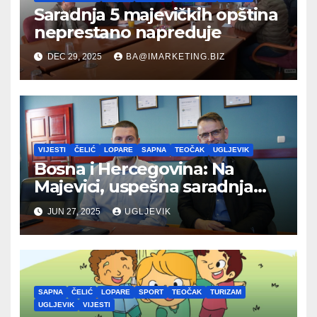
Saradnja 5 majevičkih opština
neprestano napreduje
DEC 29, 2025
BA@IMARKETING.BIZ
VIJESTI
ČELIĆ
LOPARE
SAPNA
TEOČAK
UGLJEVIK
Bosna i Hercegovina: Na
Majevici, uspešna saradnja
između opština dva entiteta
JUN 27, 2025
UGLJEVIK
SAPNA
ČELIĆ
LOPARE
SPORT
TEOČAK
TURIZAM
UGLJEVIK
VIJESTI