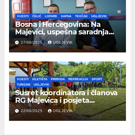
VIJESTI
ČELIĆ
LOPARE
SAPNA
TEOČAK
UGLJEVIK
Bosna i Hercegovina: Na
Majevici, uspešna saradnja
između opština dva entiteta
27/06/2025
UGLJEVIK
VIJESTI
IZLETIŠTA
PRIRODA
REKREACIJA
SPORT
TURIZAM
UGLJEVIK
Susret koordinatora i članova
RG Majevica i posjeta
Planinarskom domu
22/06/2025
UGLJEVIK