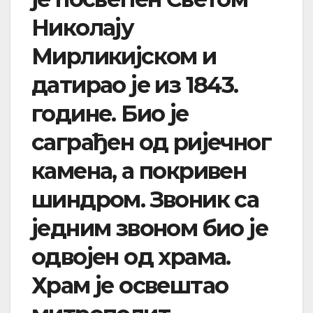
Николају
Мирликијском и
датирао је из 1843.
године. Био је
саграђен од ријечног
камена, а покривен
шиндром. Звоник са
једним звоном био је
одвојен од храма.
Храм је освештао