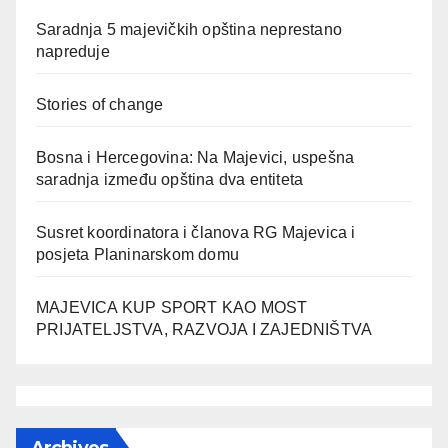
Saradnja 5 majevičkih opština neprestano
napreduje
Stories of change
Bosna i Hercegovina: Na Majevici, uspešna
saradnja između opština dva entiteta
Susret koordinatora i članova RG Majevica i
posjeta Planinarskom domu
MAJEVICA KUP SPORT KAO MOST
PRIJATELJSTVA, RAZVOJA I ZAJEDNIŠTVA