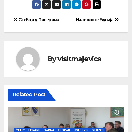
Navigacija
Стећци у Пиперима
Излетиште Бусија
članaka
By
visitmajevica
Related Post
ČELIĆ
LOPARE
SAPNA
TEOČAK
UGLJEVIK
VIJESTI