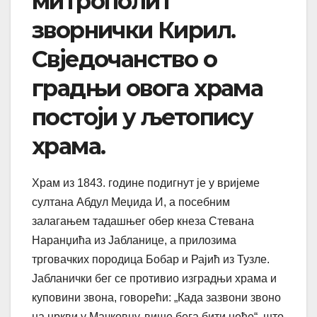
митрополит
зворнички Кирил.
Свједочанство о
градњи овога храма
постоји у љетопису
храма.
Храм из 1843. године подигнут је у вријеме
султана Абдул Меџида И, а посебним
залагањем тадашњег обер кнеза Стевана
Наранџића из Јабланице, а прилозима
трговачких породица Бобар и Рајић из Тузле.
Јабланички бег се противио изградњи храма и
куповини звона, говорећи: „Када зазвони звоно
на цркви у Мачковцу, више бега бити неће“, што